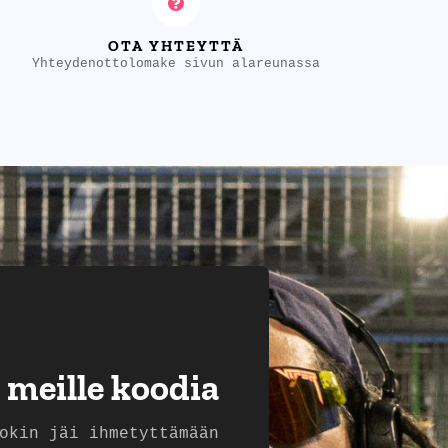
OTA YHTEYTTÄ
Yhteydenottolomake sivun alareunassa
 meille koodia
okin jäi ihmetyttämään