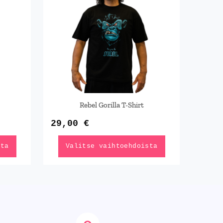
useampi
ma.
muunnelma.
Voit
tehdä
t
valinnat
n
tuotteen
.
sivulla.
Rebel Gorilla T-Shirt
29,00
€
sta
Valitse vaihtoehdoista