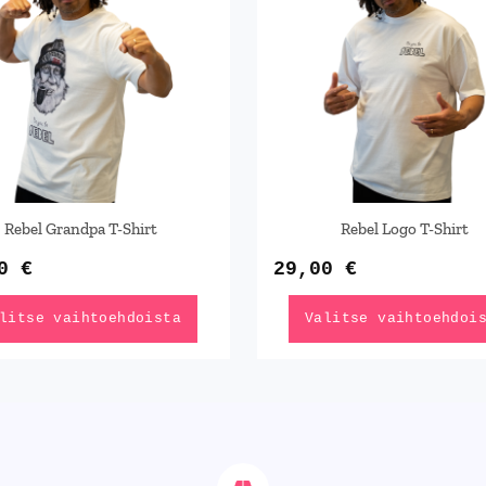
useampi
useampi
muunnelma.
muunnel
Voit
Voit
tehdä
tehdä
valinnat
valinna
tuotteen
tuottee
sivulla.
sivulla
Rebel Grandpa T-Shirt
Rebel Logo T-Shirt
00
€
29,00
€
litse vaihtoehdoista
Valitse vaihtoehdoi