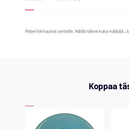
Rebel hikinauhat ranteille. Näillä näkee kuka määrää, J
Koppaa täs
Tällä
tuotteella
on