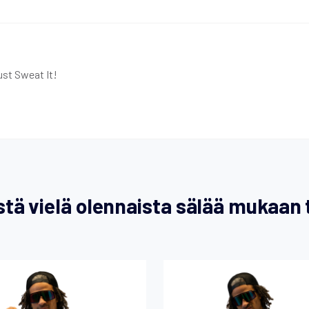
ust Sweat It!
tä vielä olennaista sälää mukaan 
Tällä
Tällä
tuotteella
tuottee
on
on