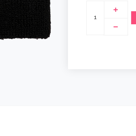
Rebel
Wristband
määrä