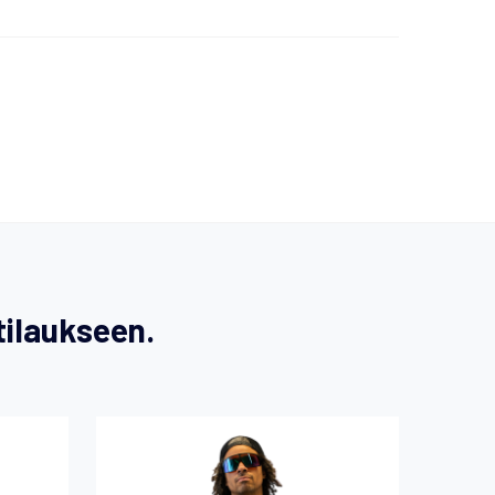
tilaukseen.
Tällä
lla
tuotteella
on