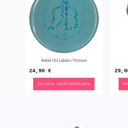
useampi
muunnelma.
Voit
tehdä
valinnat
tuotteen
sivulla.
Rebel OG Lähäri / Putteri
24,90
€
29,
Valitse vaihtoehdoista
Va