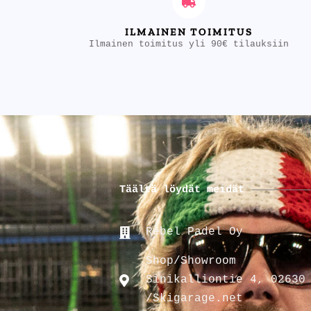
ILMAINEN TOIMITUS
Ilmainen toimitus yli 90€ tilauksiin
Täältä löydät meidät
Rebel Padel Oy
Shop/Showroom
Sinikalliontie 4, 02630
/Skigarage.net