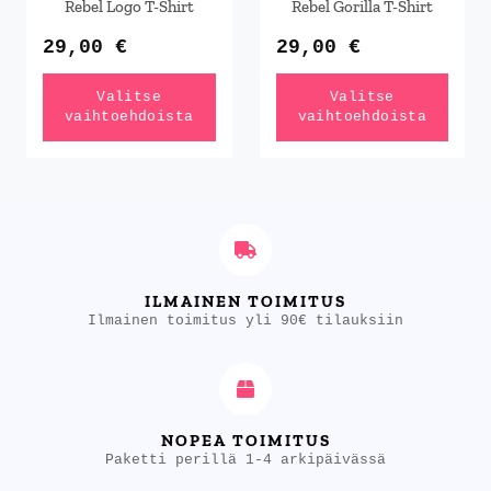
Rebel Logo T-Shirt
Rebel Gorilla T-Shirt
valinnat
valinnat
tuotteen
tuotteen
29,00
€
29,00
€
sivulla.
sivulla.
Valitse
Valitse
vaihtoehdoista
vaihtoehdoista
ILMAINEN TOIMITUS
Ilmainen toimitus yli 90€ tilauksiin
NOPEA TOIMITUS
Paketti perillä 1-4 arkipäivässä