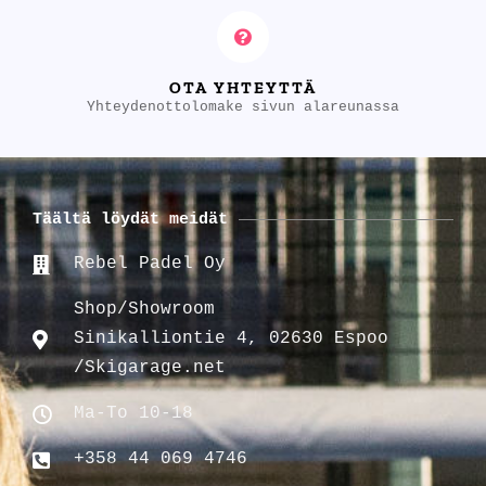
OTA YHTEYTTÄ
Yhteydenottolomake sivun alareunassa
Täältä löydät meidät
Rebel Padel Oy
Shop/Showroom
Sinikalliontie 4, 02630 Espoo
/Skigarage.net
Ma-To 10-18
+358 44 069 4746