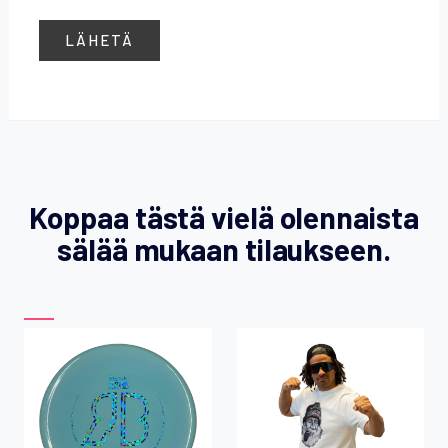
Koppaa tästä vielä olennaista
sälää mukaan tilaukseen.
Tällä
Tällä
tuotteella
tuotteella
on
on
useampi
useampi
muunnelma.
muunnelma.