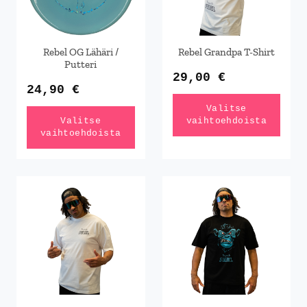
Voit
Voit
tehdä
tehdä
Rebel OG Lähäri /
Rebel Grandpa T-Shirt
valinnat
valinnat
Putteri
tuotteen
tuotteen
29,00
€
24,90
€
sivulla.
sivulla.
Valitse
Valitse
vaihtoehdoista
vaihtoehdoista
Tällä
Tällä
tuotteella
tuotteella
on
on
useampi
useampi
muunnelma.
muunnelma.
Voit
Voit
tehdä
tehdä