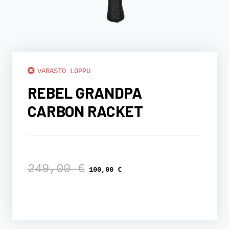
VARASTO LOPPU
REBEL GRANDPA
CARBON RACKET
Alkuperäinen
Nykyinen
249,00
€
hinta
hinta
100,00
€
oli:
on:
249,00 €.
100,00 €.