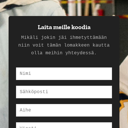
Laita meille koodia
Mikäli jokin jäi ihmetyttämään
niin voit tämän lomakkeen kautta
olla meihin yhteydessä.
N
i
m
S
i
ä
*
h
A
k
i
ö
h
V
p