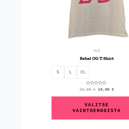
ALE
Rebel OG T-Shirt
S
L
XL
Arvostelu
29,00
€
19,00
€
tuotteesta:
0
/
5
VALITSE
VAIHTOEHDOISTA