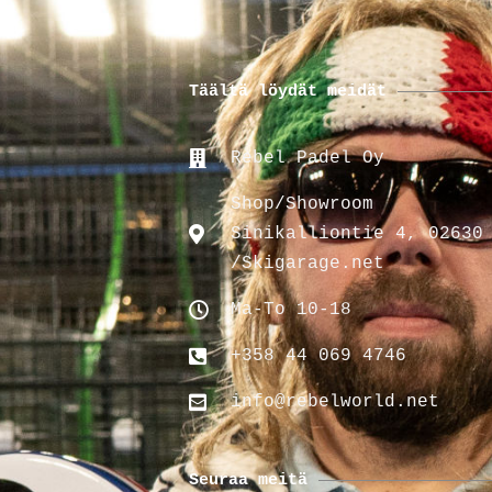
Täältä löydät meidät
Rebel Padel Oy
Shop/Showroom
Sinikalliontie 4, 02630
/Skigarage.net
Ma-To 10-18
+358 44 069 4746
info@rebelworld.net
Seuraa meitä