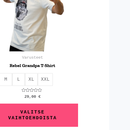
Voit
tehdä
at
valinnat
en
tuotteen
a.
sivulla.
Varusteet
Rebel Grandpa T-Shirt
M
L
XL
XXL
Arvostelu
29,00
€
tuotteesta:
0
/
5
VALITSE
VAIHTOEHDOISTA